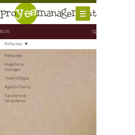
BLOG
Reflecties
Reflecties
Imperfecte
manager
TheArtOfAgile
AgileOnTheFly
Faciliterend
Veranderen