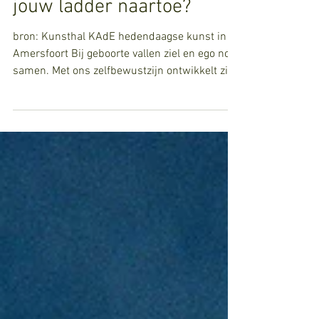
Programma
workshop - Waar leidt
jouw ladder naartoe?
bron: Kunsthal KAdE hedendaagse kunst in
Amersfoort Bij geboorte vallen ziel en ego nog
samen. Met ons zelfbewustzijn ontwikkelt zich
ons ego. De Russische filosoof en mysticus
Gurdjieff heeft een bruikbare metafoor om de
ziel te duiden. Wij zijn een koest, met koetsier
en paarden. De koets is ons fysiek en
emotioneel lichaam. De koetsier ons
bewustijn, ego, controlecentrum, wiens
voornaamste zorg is om te ‘overleven’. De
paarden zijn de krachten die ons
voortbewegen. In de k