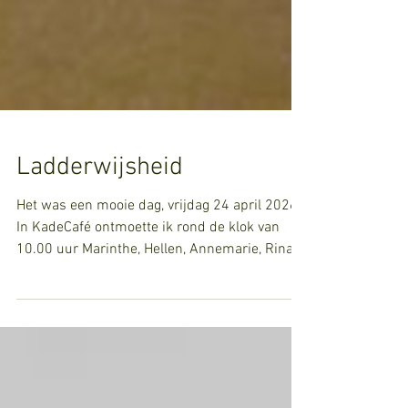
Ladderwijsheid
Het was een mooie dag, vrijdag 24 april 2026.
In KadeCafé ontmoette ik rond de klok van
10.00 uur Marinthe, Hellen, Annemarie, Rina
en Suzanne. We verzamelden ons om het
programma "Waar leidt jouw ladder naartoe?"
samen te doorlopen. De tentoonstelling
Stairway to. . . ? in Kunsthal Kade in
Amersfoort gaf de inspiratie en de unieke