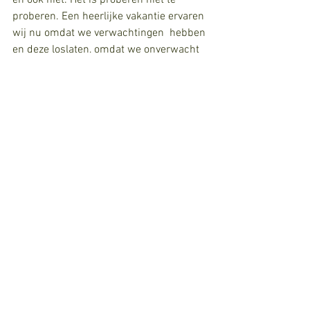
en ook niet. Het is proberen niet te 
proberen. Een heerlijke vakantie ervaren 
wij nu omdat we verwachtingen  hebben 
en deze loslaten, omdat we onverwacht 
ongepland de dagen vullen, inhoud 
geven. Het is als ademen en open 
aanvoelen wat je wilt, kunt en doet. Ik 
gun mijzelf en alle werkenden ook zo'n 
relatie van afstemmen in het werk. Voor 
scrum masters, Agile coaches, produkt 
owners en managers in het bijzonder de 
kunst om tijdens het werk even vakantie 
te nemen en niet-doen.
Fijne vakantie, ook op het werk.
But we're just beautiful people with 
beautiful problems, y
eah Beautiful problems, 