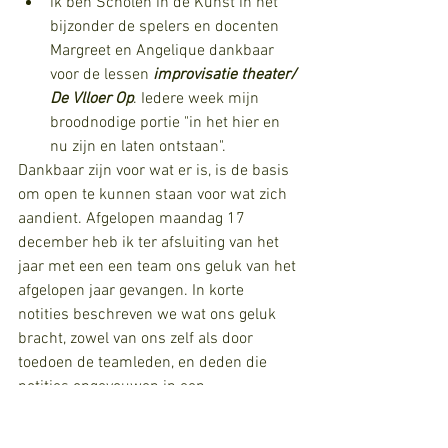
ik ben Scholen in de Kunst in het 
bijzonder de spelers en docenten 
Margreet en Angelique dankbaar 
voor de lessen
 improvisatie theater/ 
De Vlloer Op
. Iedere week mijn 
broodnodige portie "in het hier en 
nu zijn en laten ontstaan".
Dankbaar zijn voor wat er is, is de basis 
om open te kunnen staan voor wat zich 
aandient. Afgelopen maandag 17 
december heb ik ter afsluiting van het 
jaar met een een team ons geluk van het 
afgelopen jaar gevangen. In korte 
notities beschreven we wat ons geluk 
bracht, zowel van ons zelf als door 
toedoen de teamleden, en deden die 
notities opgevouwen in een 
geluksdoosje. Dat geluksdoosje kan mee 
naar een voorspoedig volgend jaar. 