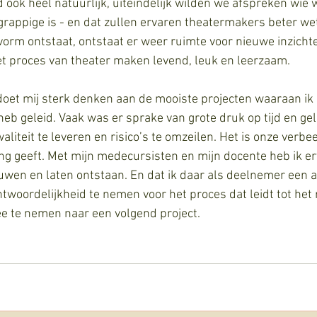
 ook heel natuurlijk, uiteindelijk wilden we afspreken wie
 grappige is - en dat zullen ervaren theatermakers beter wet
orm ontstaat, ontstaat er weer ruimte voor nieuwe inzicht
 het proces van theater maken levend, leuk en leerzaam.
oet mij sterk denken aan de mooiste projecten waaraan ik
heb geleid. Vaak was er sprake van grote druk op tijd en ge
aliteit te leveren en risico’s te omzeilen. Het is onze verbe
ing geeft. Met mijn medecursisten en mijn docente heb ik er
uwen en laten ontstaan. En dat ik daar als deelnemer een ac
twoordelijkheid te nemen voor het proces dat leidt tot het r
e te nemen naar een volgend project.