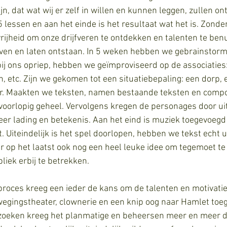
ijn, dat wat wij er zelf in willen en kunnen leggen, zullen o
5 lessen en aan het einde is het resultaat wat het is. Zonde
 vrijheid om onze drijfveren te ontdekken en talenten te ben
ven en laten ontstaan. In 5 weken hebben we gebrainstorm
bij ons opriep, hebben we geïmproviseerd op de associaties
, etc. Zijn we gekomen tot een situatiebepaling: een dorp, 
er. Maakten we teksten, namen bestaande teksten en comp
 voorlopig geheel. Vervolgens kregen de personages door ui
er lading en betekenis. Aan het eind is muziek toegevoegd 
 Uiteindelijk is het spel doorlopen, hebben we tekst echt u
r op het laatst ook nog een heel leuke idee om tegemoet t
iek erbij te betrekken. 
sproces kreeg een ieder de kans om de talenten en motivatie
egingstheater, clownerie en een knip oog naar Hamlet toe
zoeken kreeg het planmatige en beheersen meer en meer d