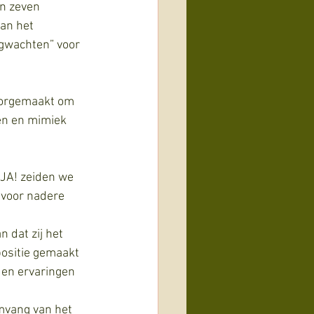
n zeven 
an het 
ugwachten” voor 
oorgemaakt om 
en en mimiek 
 voor nadere 
n dat zij het 
ositie gemaakt 
 en ervaringen 
omvang van het 