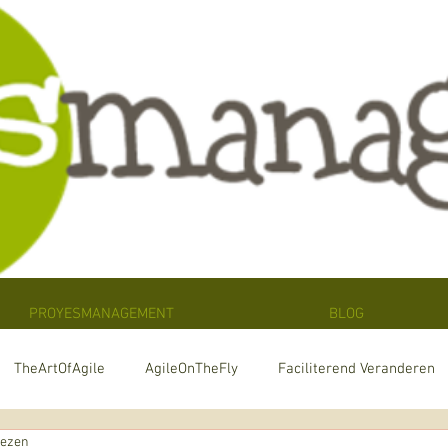
PROYESMANAGEMENT
BLOG
TheArtOfAgile
AgileOnTheFly
Faciliterend Veranderen
lezen