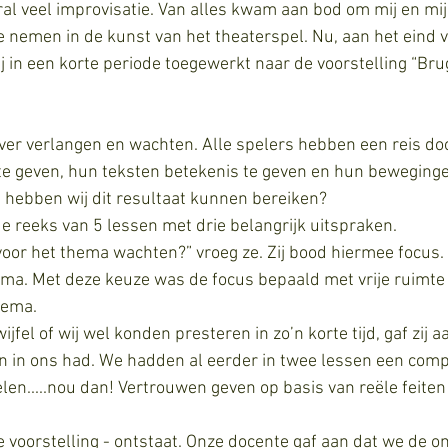
al veel improvisatie. Van alles kwam aan bod om mij en mij
nemen in de kunst van het theaterspel. Nu, aan het eind v
j in een korte periode toegewerkt naar de voorstelling “Br
ver verlangen en wachten. Alle spelers hebben een reis d
e geven, hun teksten betekenis te geven en hun beweging
 hebben wij dit resultaat kunnen bereiken?
 reeks van 5 lessen met drie belangrijk uitspraken.
ema. Met deze keuze was de focus bepaald met vrije ruimte
hema.
wijfel of wij wel konden presteren in zo’n korte tijd, gaf zij aa
n in ons had. We hadden al eerder in twee lessen een comp
len.....nou dan! Vertrouwen geven op basis van reële feiten
e voorstelling - ontstaat. Onze docente gaf aan dat we de 