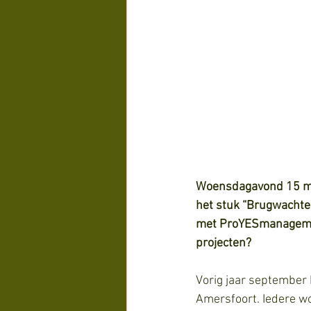
Woensdagavond 15 mei
het stuk “Brugwachten
met ProYESmanagement
projecten?
Vorig jaar september 
Amersfoort. Iedere wo