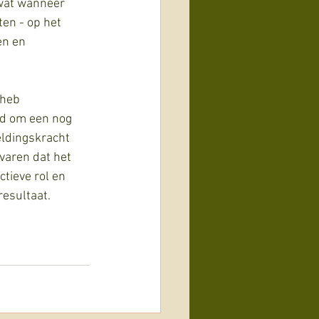
 wat wanneer 
en - op het 
en en 
 heb 
ld om een nog 
eldingskracht 
varen dat het 
tieve rol en 
esultaat. 