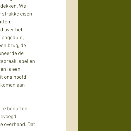
ntdekken. We 
r strakke eisen 
utten.
d over het 
: ongeduld, 
een brug, de 
oneerde de 
tspraak, spel en 
en is een 
it ons hoofd 
e komen aan 
 te benutten. 
gevoegd. 
e overhand. Dat 