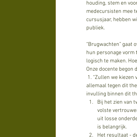
houding, stem en voor
medecursisten mee te 
cursusjaar, hebben wi
publiek. 
“Brugwachten” gaat o
hun personage vorm t
logisch te maken. Hoe
Onze docente begon de
 1. “Zullen we kiezen voor het thema wachten?” vroeg ze. Zij bood hiermee focus. JA! zeiden we 
allemaal tegen dit th
invulling binnen dit t
Bij het zien van t
volste vertrouwe
uit losse onderde
is belangrijk.
Het resultaat - d