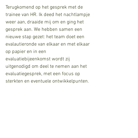
Terugkomend op het gesprek met de 
trainee van HR. Ik deed het nachtlampje 
weer aan, draaide mij om en ging het 
gesprek aan. We hebben samen een 
nieuwe stap gezet: het team doet een 
evalautieronde van elkaar en met elkaar 
op papier en in een 
evaluatiebijeenkomst wordt zij 
uitgenodigd om deel te nemen aan het 
evaluatiegesprek, met een focus op 
sterkten en eventuele ontwikkelpunten. 
We proberen iets uit wat neigt naar 
humanising resources
. Het strakke 
afrekenen zonder diepgaand gesprek 
verminderen en het open gesprek over 
wie je bent, wat je kunt en wat je verder 
wilt  vermeerderen, gekoppeld aan de 