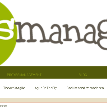
PROYESMANAGEMENT
BLOG
TheArtOfAgile
AgileOnTheFly
Faciliterend Veranderen
lezen