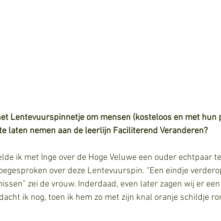
 het Lentevuurspinnetje om mensen (kosteloos en met hun p
 te laten nemen aan de leerlijn Faciliterend Veranderen?
de ik met Inge over de Hoge Veluwe een ouder echtpaar t
oegesproken over deze Lentevuurspin. “Een eindje verderop
missen” zei de vrouw. Inderdaad, even later zagen wij er een
acht ik nog, toen ik hem zo met zijn knal oranje schildje r