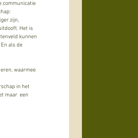
ie communicatie 
chap: 
er zijn, 
tdooft. Het is 
chtenveld kunnen 
En als de 
nderen, waarmee 
schap in het 
et maar  een 