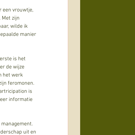
r een vrouwtje, 
 Met zijn 
ar, wilde ik 
 bepaalde manier 
rste is het 
er de wijze 
m het werk 
ijn feromonen. 
rtricipation is 
eer informatie 
on management. 
iderschap uit en 