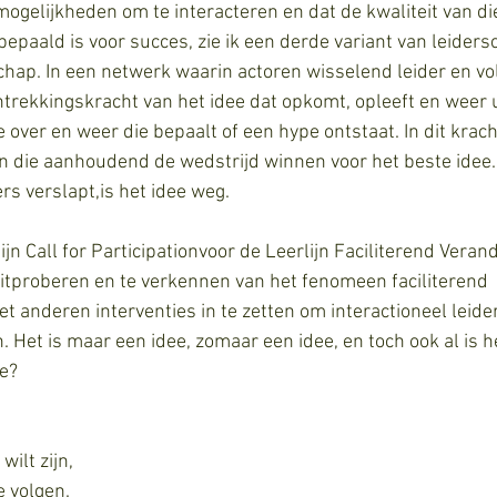
ogelijkheden om te interacteren en dat de kwaliteit van d
bepaald is voor succes, zie ik een derde variant van leiders
chap. In een netwerk waarin actoren wisselend leider en volg
ntrekkingskracht van het idee dat opkomt, opleeft en weer ui
e over en weer die bepaalt of een hype ontstaat. In dit kra
n die aanhoudend de wedstrijd winnen voor het beste idee. 
s verslapt,is het idee weg. 
ijn Call for Participationvoor de Leerlijn Faciliterend Vera
 uitproberen en te verkennen van het fenomeen faciliterend 
anderen interventies in te zetten om interactioneel leider
. Het is maar een idee, zomaar een idee, en toch ook al is h
e?
wilt zijn, 
e volgen. 