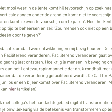
Met mooi weer in de lente komt hij tevoorschijn op zoek naa
 verticale gangen onder de grond en komt niet te voorschijn.
ar en komt ze even te voorschijn om te paren”. Heel herkenba
t op tijd te beheersen en zei: “Zou mensen ook niet op een
deeën door te geven?”
dachte, omdat twee ontwikkelingen mij bezig houden. De ee
jn Faciliterend veranderen. Faciliterend veranderen gaat ov
 gedrag laat ontstaan. Hoe krijg je mensen in beweging o
rs dan het Lentevuurspinmannetje dat druk rondholt met z
nier dat de verandering gefaciliteerd wordt . De Call for Pa
juni os er een bijeenkomst over Faciliterend veranderen. M
 kan 
hier
 (artikelen).
k met collega’s het aandachtsgebied digital transformati
m je onwillekeurig via de betekenis van transformeren op le