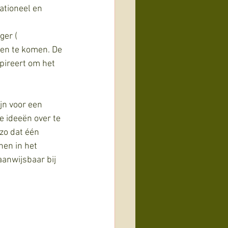
ationeel en 
er ( 
ten te komen. De 
pireert om het 
jn voor een 
e ideeën over te 
zo dat één 
nen in het 
aanwijsbaar bij 