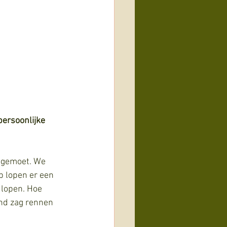
ersoonlijke 
egemoet. We 
 lopen er een 
 lopen. Hoe 
ond zag rennen 