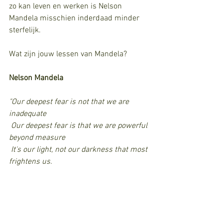
zo kan leven en werken is Nelson 
Mandela misschien inderdaad minder 
sterfelijk.
Wat zijn jouw lessen van Mandela?
Nelson Mandela
"Our deepest fear is not that we are 
inadequate
 Our deepest fear is that we are powerful 
beyond measure
 It's our light, not our darkness that most 
frightens us.
 We ask ourselves, who am I to be 
brilliant, gorgeous, talented and fabulous?
Actually who are we not to be?
 You are a child of God.