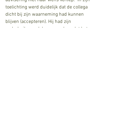
toelichting werd duidelijk dat de collega 
dicht bij zijn waarneming had kunnen 
blijven (accepteren). Hij had zijn 
onderbuikgevoel  kunnen volgen dat het 
toch echt niet goed zat (binnen laten 
komen) en hij had passend kunnen 
reageren door te benoemen wat hij ziet 
en hoort (reageren). Zonder veroordeling 
en met verwondering.
Eigenlijk kunnen wij projectleiders ook 
wel wat leren van toneelspelers als zij 
accepteren, binnenlaten komen en 
reageren met verwondering en ruimte 
geven aan de ander om weer te reageren.
Accepteren, binnen laten komen, 
reageren. Echt iets voor jou?