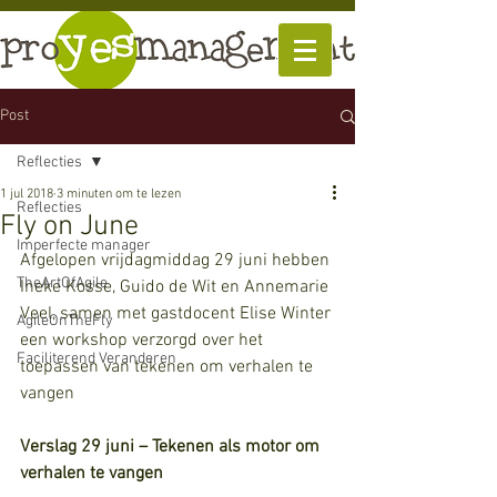
Post
Reflecties
1 jul 2018
3 minuten om te lezen
Reflecties
Fly on June
Imperfecte manager
Afgelopen vrijdagmiddag 29 juni hebben 
TheArtOfAgile
Ineke Kosse, Guido de Wit en Annemarie 
Veel, samen met gastdocent Elise Winter 
AgileOnTheFly
een workshop verzorgd over het 
Faciliterend Veranderen
toepassen van tekenen om verhalen te 
vangen
Verslag 29 juni – Tekenen als motor om 
verhalen te vangen