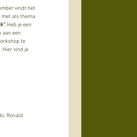
ember vindt het 
s met als thema 
rk"
, Heb je een 
 aan een 
orkshop te 
Hier vind je 
do, Ronald