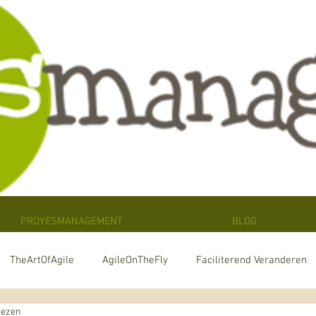
PROYESMANAGEMENT
BLOG
TheArtOfAgile
AgileOnTheFly
Faciliterend Veranderen
lezen