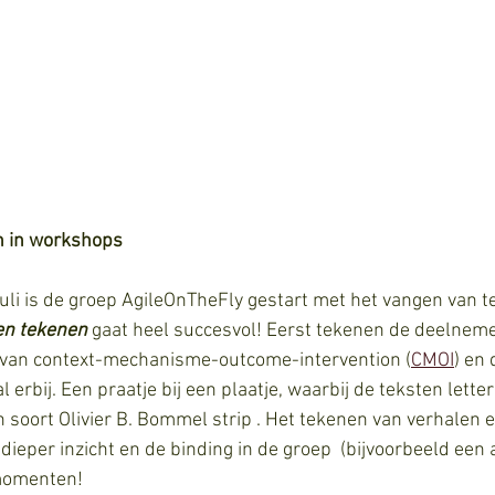
n in workshops
li is de groep AgileOnTheFly gestart met het vangen van te
en tekenen
 gaat heel succesvol! Eerst tekenen de deelnem
g van context-mechanisme-outcome-intervention (
CMOI
) en 
 erbij. Een praatje bij een plaatje, waarbij de teksten letter
n soort Olivier B. Bommel strip . Het tekenen van verhalen e
 dieper inzicht en de binding in de groep  (bijvoorbeeld een 
 momenten!