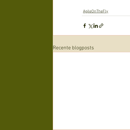
AgileOnTheFly
Recente blogposts