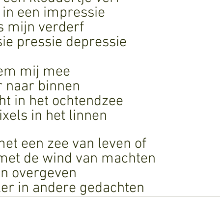
in een impressie
s mijn verderf
sie pressie depressie
eem mij mee
r naar binnen
ht in het ochtendzee
xels in het linnen 
 met een zee van leven of
j met de wind van machten
 in overgeven
er in andere gedachten 