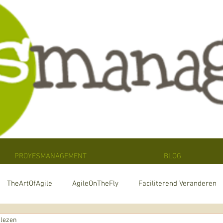
PROYESMANAGEMENT
BLOG
TheArtOfAgile
AgileOnTheFly
Faciliterend Veranderen
 lezen