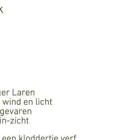
k
ger Laren 
 wind en licht
 gevaren
in-zicht
 een kloddertje verf