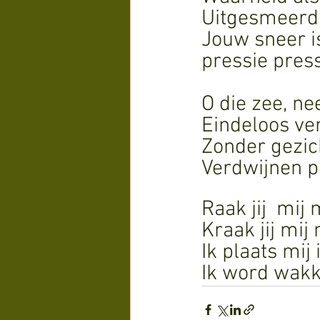
Uitgesmeerd 
Jouw sneer i
pressie pres
O die zee, n
Eindeloos ve
Zonder gezic
Verdwijnen pi
Raak jij  mij
Kraak jij mi
Ik plaats mij
Ik word wakk